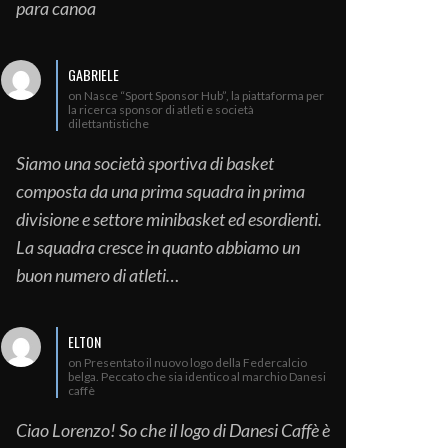
para canoa
GABRIELE
on Nasce “Sport Sponsor Hub”, la piattaforma per
la ricerca sponsor di atleti e società
dilettantistiche
Siamo una società sportiva di basket
composta da una prima squadra in prima
divisione e settore minibasket ed esordienti.
La squadra cresce in quanto abbiamo un
buon numero di atleti…
ELTON
on Presentato il nuovo logo della Federcalcio
belga. Peccato che sia identico al marchio Danesi
caffè
Ciao Lorenzo! So che il logo di Danesi Caffè è