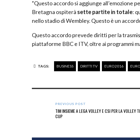
“Questo accordo si aggiunge all’emozione p
Bretagna ospiterà
sette partite in totale
: q
nello stadio di Wembley. Questo è un accordo m
Questo accordo prevede diritti per la trasmissi
piattaforme BBC e ITV, oltre ai programmi ma
TAGS:
BUSINESS
DIRITTI TV
EURO2016
EURO
PREVIOUS POST
TIM INSIEME A LEGA VOLLEY E CSI PER LA VOLLEY T
CUP