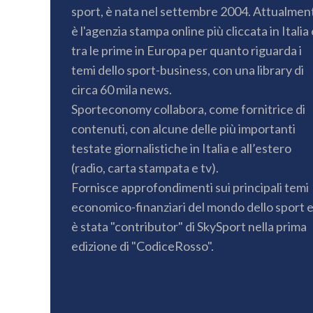
sport, è nata nel settembre 2004. Attualmen
è l'agenzia stampa online più cliccata in Italia 
tra le prime in Europa per quanto riguarda i
temi dello sport-business, con una library di
circa 60 mila news.
Sporteconomy collabora, come fornitrice di
contenuti, con alcune delle più importanti
testate giornalistiche in Italia e all’estero
(radio, carta stampata e tv).
Fornisce approfondimenti sui principali temi
economico-finanziari del mondo dello sport 
è stata "contributor" di SkySport nella prima
edizione di "CodiceRosso".