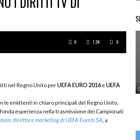
O I DIRITTI TV DI
S
0
1.2K
0
ritti nel Regno Unito per
UEFA EURO 2016
e
UEFA
n le emittenti in chiaro principali del Regno Unito,
fonda esperienza nella trasmissione dei Campionati
tein, direttore marketing di UEFA Events SA
, a