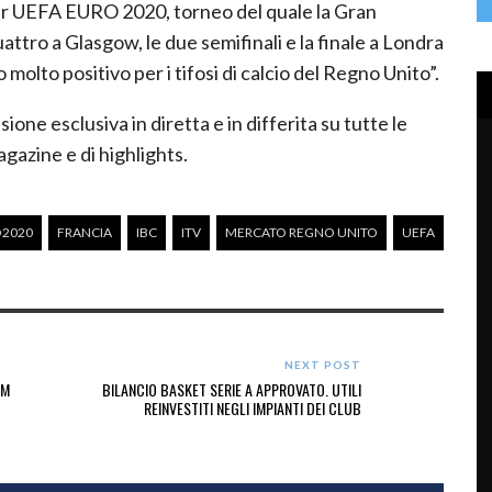
er UEFA EURO 2020, torneo del quale la Gran
uattro a Glasgow, le due semifinali e la finale a Londra
olto positivo per i tifosi di calcio del Regno Unito”.
one esclusiva in diretta e in differita su tutte le
gazine e di highlights.
2020
FRANCIA
IBC
ITV
MERCATO REGNO UNITO
UEFA
NEXT POST
IM
BILANCIO BASKET SERIE A APPROVATO. UTILI
REINVESTITI NEGLI IMPIANTI DEI CLUB