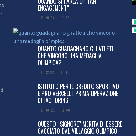
QUANDO SI PARLA DI “FAN
te
ENGAGEMENT”
e
98.5K
83
QUANTO GUADAGNANO GLI ATLETI
CHE VINCONO UNA MEDAGLIA
OLIMPICA?
81.2K
40
ISTITUTO PER IL CREDITO SPORTIVO
ed
E PRO VERCELLI, PRIMA OPERAZIONE
DI FACTORING
66.2K
48
QUESTO “SIGNORE” MERITA DI ESSERE
CACCIATO DAL VILLAGGIO OLIMPICO