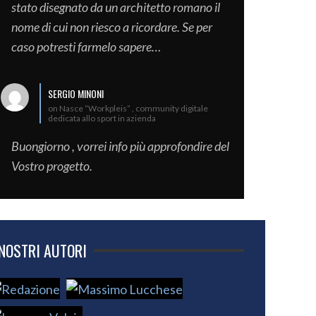
stato disegnato da un architetto romano il
nome di cui non riesco a ricordare. Se per
caso potresti farmelo sapere…
SERGIO MINONI
on Nasce “Workpleis” , community digitale
dedicata allo sport in azienda
Buongiorno , vorrei info più approfondire del
Vostro progetto.
 NOSTRI AUTORI