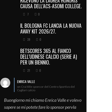
RICEVONO LA LAUREA HONORIS
CAUSA DELL’ACS-ASOMI COLLEGE.
7
0
IL BOLOGNA FC LANCIA LA NUOVA
AWAY KIT 2026/27.
39
0
BETSCORES 365 AL FIANCO
DELL’UDINESE CALCIO (SERIE A)
PER UN BIENNIO.
21
0
ENRICA VALLE
on Crai title sponsor del Centro Sportivo del
Cagliari calcio
Buongiorno mi chiamo Enrica Valle e volevo
sapere se mi potete fare lo sponsor pervla