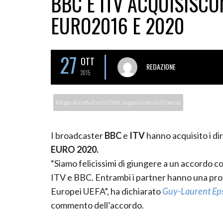
BBC E ITV ACQUISISCON
EURO2016 E 2020
27
OTT
REDAZIONE
2015
Il logo di Uefa Euro 2016, organizzato in Francia
I broadcaster
BBC
e
ITV
hanno acquisito i di
EURO 2020.
“Siamo felicissimi di giungere a un accordo co
ITV e BBC. Entrambi i partner hanno una pro
Europei UEFA”, ha dichiarato
Guy-Laurent Eps
commento dell’accordo.