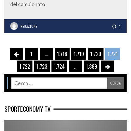
del campionato
REDAZIONE
0
1
…
1.718
1.719
1.720
1.721
1.722
1.723
1.724
…
1.889
SPORTECONOMY TV