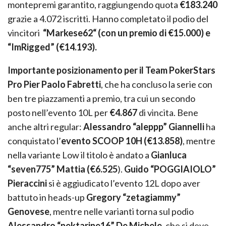
montepremi garantito, raggiungendo quota
€183.240
grazie a 4.072 iscritti. Hanno completato il podio del
vincitori
“Markese62“ (con un premio di €15.000) e
“ImRigged” (€14.193).
Importante posizionamento per il Team PokerStars
Pro Pier Paolo Fabretti
, che ha concluso la serie con
ben tre piazzamenti a premio, tra cui un secondo
posto nell’evento 10L per
€4.867
di vincita. Bene
anche altri regular:
Alessandro “aleppp” Giannelli
ha
conquistato l’
evento SCOOP 10H (€13.858)
, mentre
nella variante Low il titolo è andato a
Gianluca
“seven775” Mattia (€6.525
).
Guido “POGGIAIOLO”
Pieraccini
si è aggiudicato l’evento 12L dopo aver
battuto in heads-up
Gregory “zetagiammy”
Genovese
, mentre nelle varianti torna sul podio
Alessandro “nektarine16” De Michele
, che si deve