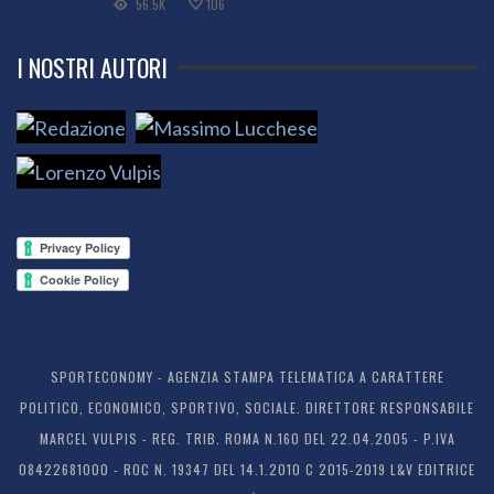
56.5K
106
I NOSTRI AUTORI
SPORTECONOMY - AGENZIA STAMPA TELEMATICA A CARATTERE
POLITICO, ECONOMICO, SPORTIVO, SOCIALE. DIRETTORE RESPONSABILE
MARCEL VULPIS - REG. TRIB. ROMA N.160 DEL 22.04.2005 - P.IVA
08422681000 - ROC N. 19347 DEL 14.1.2010 C 2015-2019 L&V EDITRICE