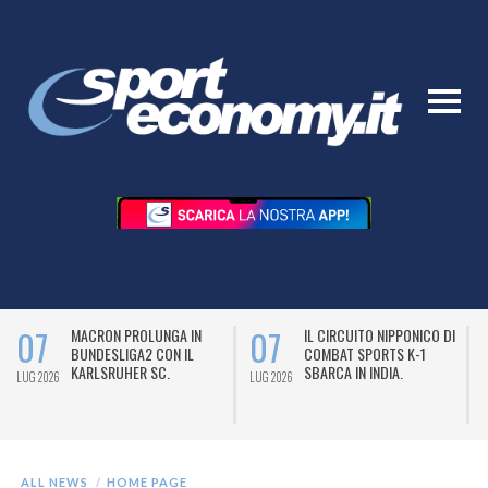
07
07
MACRON PROLUNGA IN
IL CIRCUITO NIPPONICO DI
BUNDESLIGA2 CON IL
COMBAT SPORTS K-1
KARLSRUHER SC.
SBARCA IN INDIA.
LUG 2026
LUG 2026
L
ALL NEWS
HOME PAGE