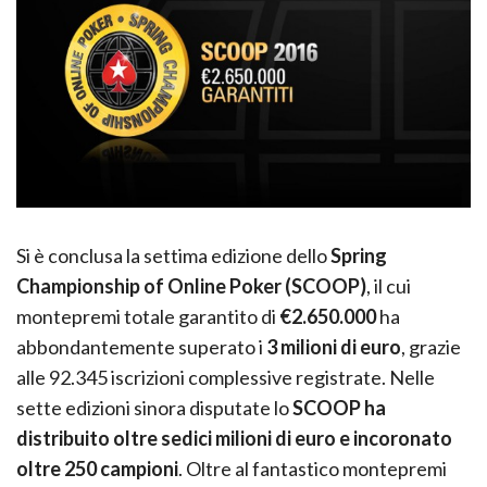
Si è conclusa la settima edizione dello
Spring
Championship of Online Poker (SCOOP)
, il cui
montepremi totale garantito di
€2.650.000
ha
abbondantemente superato i
3 milioni di euro
, grazie
alle 92.345 iscrizioni complessive registrate. Nelle
sette edizioni sinora disputate lo
SCOOP ha
distribuito oltre sedici milioni di euro e incoronato
oltre 250 campioni
. Oltre al fantastico montepremi