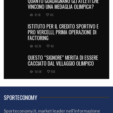
QUANTO GUADAGNANO GLI ATLETI CHE
VINCONO UNA MEDAGLIA OLIMPICA?
81.1K
40
ISTITUTO PER IL CREDITO SPORTIVO E
PRO VERCELLI, PRIMA OPERAZIONE DI
FACTORING
66.1K
48
QUESTO “SIGNORE” MERITA DI ESSERE
CACCIATO DAL VILLAGGIO OLIMPICO
56.5K
106
SPORTECONOMY
Sporteconomy.it, market leader nell'informazione